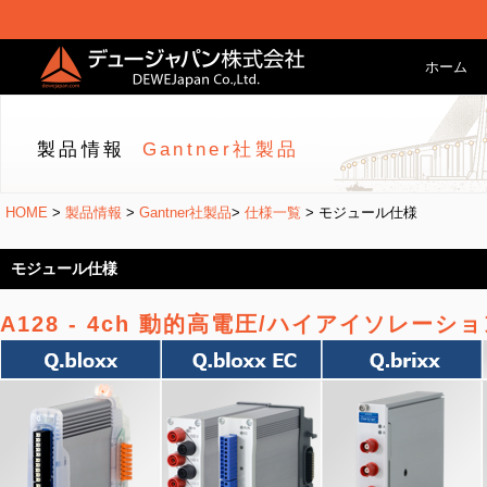
ホーム
製品情報
Gantner社製品
HOME
>
製品情報
>
Gantner社製品
>
仕様一覧
> モジュール仕様
モジュール仕様
A128 - 4ch 動的高電圧/ハイアイソレーシ