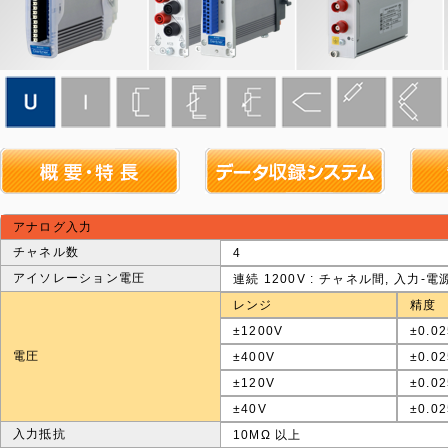
アナログ入力
チャネル数
4
アイソレーション電圧
連続 1200V : チャネル間, 入力-
レンジ
精度
±1200V
±0.0
電圧
±400V
±0.0
±120V
±0.0
±40V
±0.0
入力抵抗
10MΩ 以上