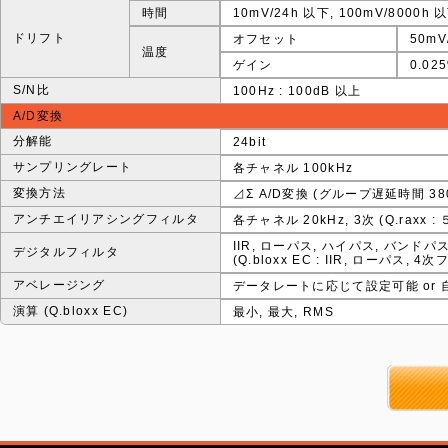
時間
10mV/24h 以下, 100mV/8000h 以下
ドリフト
オフセット
50mV
温度
ゲイン
0.02
S/N比
100Hz : 100dB 以上
A/D変換
分解能
24bit
サンプリングレート
各チャネル 100kHz
変換方法
⊿Σ A/D変換 (グループ遅延時間 380
アンチエイリアシングフィルタ
各チャネル 20kHz, 3次 (Q.raxx : 
IIR, ローパス, ハイパス, バンドパス, 
デジタルフィルタ
(Q.bloxx EC : IIR, ローパス, 
アベレージング
データレートに応じて設定可能 or 自動設
演算 (Q.bloxx EC)
最小, 最大, RMS