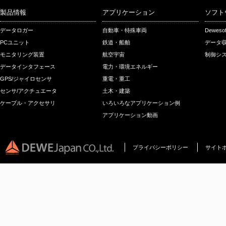
製品情報
アプリケーション
ソフト
データロガー
自動車・特殊車両
Dewes
PCユニット
鉄道・船舶
データ収
モニタリング装置
航空宇宙
制御シス
データインタフェース
電力・環境エネルギー
GPS/ジャイロセンサ
重電・重工
センサ/アクチュエータ
土木・建築
ケーブル・アクセサリ
いろいろなアプリケーション例
アプリケーション動画
プライバシーポリシー
サイト