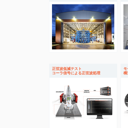
正弦波低減テスト
モ
コーラ信号による正弦波処理
構