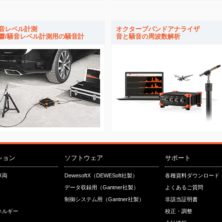
音レベル計測
オクターブバンドアナライザ
響/騒音レベル計測用の騒音計
音と騒音の周波数解析
ション
ソフトウェア
サポート
車両
DewesoftX（DEWESoft社製）
各種資料ダウンロード
データ収録用（Gantner社製）
よくあるご質問
制御システム用（Gantner社製）
非該当証明書
ネルギー
校正・調整