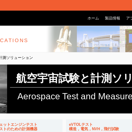
ホーム
製品情報
ア
ICATIONS
と計測ソリューション
航空宇宙試験と計測ソ
Aerospace Test and Measure
ェットエンジンテスト
eVTOLテスト
ストのための計測機器
構造，電気，NVH，飛行試験