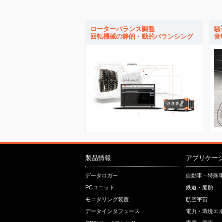
ローターバランス調整
騒
回転機械の静的・動的バランシング
音
製品情報
アプリケー
データロガー
自動車・特殊
PCユニット
鉄道・船舶
モニタリング装置
航空宇宙
データインタフェース
電力・環境エ