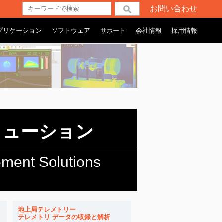
お問い合わせ
検索
プリケーション
ソフトウェア
サポート
会社情報
採用情報
リューション
ment Solutions
地上局テレメトリー
テレメトリ データの収録と解析