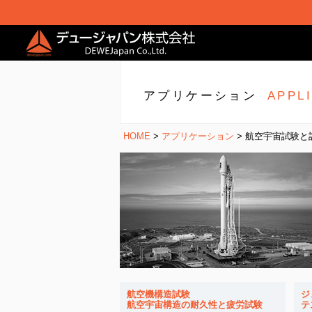
アプリケーション
APPL
HOME
>
アプリケーション
> 航空宇宙試験
航空機構造試験
ジ
航空宇宙構造の耐久性と疲労試験
テ