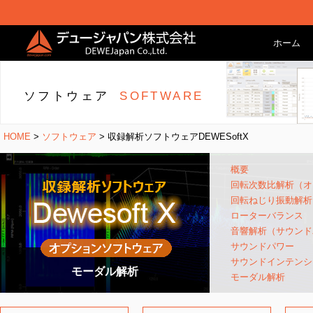
ホーム
ソフトウェア
SOFTWARE
HOME
>
ソフトウェア
> 収録解析ソフトウェアDEWESoftX
概要
回転次数比解析（オ
回転ねじり振動解析
ローターバランス
音響解析（サウンド
サウンドパワー
サウンドインテンシ
モーダル解析
モーダル解析