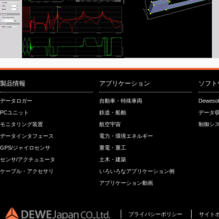
製品情報
アプリケーション
ソフト
データロガー
自動車・特殊車両
Dewes
PCユニット
鉄道・船舶
データ収
モニタリング装置
航空宇宙
制御シス
データインタフェース
電力・環境エネルギー
GPS/ジャイロセンサ
重電・重工
センサ/アクチュエータ
土木・建築
ケーブル・アクセサリ
いろいろなアプリケーション例
アプリケーション動画
プライバシーポリシー
サイト